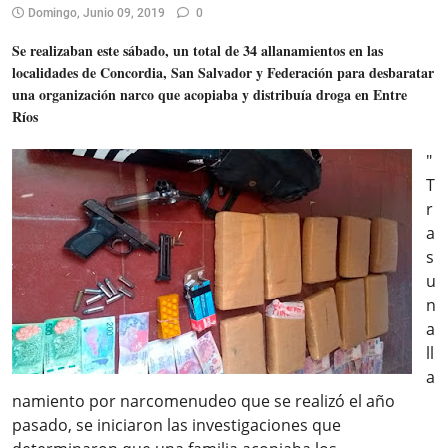
Domingo, Junio 09, 2019
0
Se realizaban este sábado, un total de 34 allanamientos en las
localidades de Concordia, San Salvador y Federación para desbaratar
una organización narco que acopiaba y distribuía droga en Entre
Ríos
"
T
r
a
s
u
n
a
ll
a
namiento por narcomenudeo que se realizó el año
pasado, se iniciaron las investigaciones que