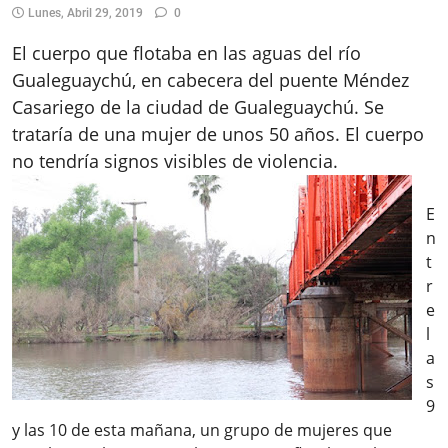
Lunes, Abril 29, 2019
0
El cuerpo que flotaba en las aguas del río
Gualeguaychú, en cabecera del puente Méndez
Casariego de la ciudad de Gualeguaychú. Se
trataría de una mujer de unos 50 años. El cuerpo
no tendría signos visibles de violencia.
E
n
t
r
e
l
a
s
9
y las 10 de esta mañana, un grupo de mujeres que