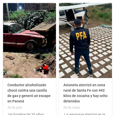
Conductor alcoholizado
Avioneta aterrizó en zona
chocó contra una casilla
rural de Santa Fe con 442
de gas y generó un escape
kilos de cocaína y hay ocho
en Paraná
detenidos
26 de julio
06 de mayo
Un hombre de 35 años
La aeronave aterrizó en la