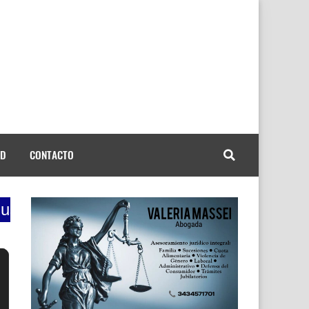
AD
CONTACTO
 70s.......lunes a viernes de 9 a 12 la ma