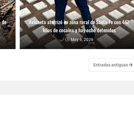
a de
Avioneta aterrizó en zona rural de Santa Fe con 442
kilos de cocaína y hay ocho detenidos
May 6, 2026
Entradas antiguas