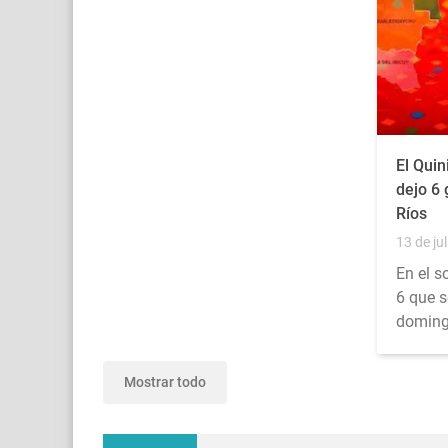
El Quin
dejo 6
Ríos
13 de jul
En el s
6 que s
doming
Mostrar todo