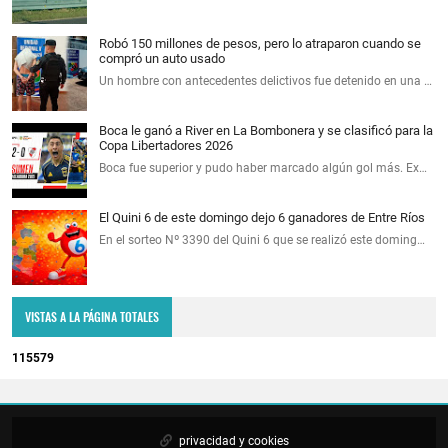
Robó 150 millones de pesos, pero lo atraparon cuando se
compró un auto usado
Un hombre con antecedentes delictivos fue detenido en una …
Boca le ganó a River en La Bombonera y se clasificó para la
Copa Libertadores 2026
Boca fue superior y pudo haber marcado algún gol más. Ex…
El Quini 6 de este domingo dejo 6 ganadores de Entre Ríos
En el sorteo Nº 3390 del Quini 6 que se realizó este doming…
VISTAS A LA PÁGINA TOTALES
1
1
5
5
7
9
privacidad y cookies