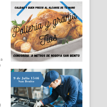
 a
s
l