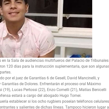
s en la Sala de audiencias multifueros del Palacio de Tribunales
jaron 120 días para la instrucción suplementaria, que son alguna
partes.
do por el juez de Garantías 6 de Gesell, David Mancinelli, y
y Garantías de Dolores. Enfrentarán el proceso oral Máximo
i (19), Lucas Pertossi (22), Enzo Comelli (21), Matías Benicelli
u defensa estará a cargo del abogado Hugo Tomei.
uería establecer si los ocho rugbiers poseían teléfonos celulares
ntrantes y salientes de dichas líneas. Tampoco hicieron lugar a