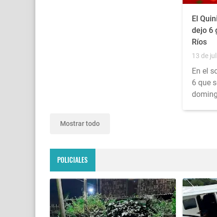
El Quin
dejo 6
Ríos
13 de jul
En el s
6 que s
doming
Mostrar todo
POLICIALES