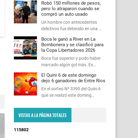
Robó 150 millones de pesos,
pero lo atraparon cuando se
compró un auto usado
Un hombre con antecedentes
delictivos fue detenido en una …
Boca le ganó a River en La
Bombonera y se clasificó para
la Copa Libertadores 2026
Boca fue superior y pudo haber
marcado algún gol más. Ex…
El Quini 6 de este domingo
dejo 6 ganadores de Entre Ríos
En el sorteo Nº 3390 del Quini 6
que se realizó este doming…
VISTAS A LA PÁGINA TOTALES
1
1
5
8
0
2