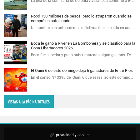
La jefa de la comisaría de Colonia Avellaneda confirmó a El…
Robó 150 millones de pesos, pero lo atraparon cuando se
compró un auto usado
Un hombre con antecedentes delictivos fue detenido en una …
Boca le ganó a River en La Bombonera y se clasificó para la
Copa Libertadores 2026
Boca fue superior y pudo haber marcado algún gol más. Ex…
El Quini 6 de este domingo dejo 6 ganadores de Entre Ríos
En el sorteo Nº 3390 del Quini 6 que se realizó este doming…
VISTAS A LA PÁGINA TOTALES
privacidad y cookies