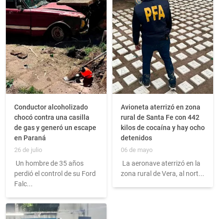
Conductor alcoholizado
Avioneta aterrizó en zona
chocó contra una casilla
rural de Santa Fe con 442
de gas y generó un escape
kilos de cocaína y hay ocho
en Paraná
detenidos
26 de julio
06 de mayo
Un hombre de 35 años
La aeronave aterrizó en la
perdió el control de su Ford
zona rural de Vera, al nort...
Falc...