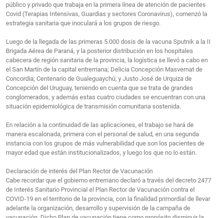
público y privado que trabaja en la primera línea de atención de pacientes
Covid (Terapias Intensivas, Guardias y sectores Coronavirus), comenzó la
estrategia sanitaria que inoculará a los grupos de riesgo.
Luego de la llegada de las primeras 5.000 dosis de la vacuna Sputnik a la II
Brigada Aérea de Paraná, y la posterior distribución en los hospitales
cabecera de región sanitaria de la provincia, la logística se llevó a cabo en
el San Martín de la capital entrerriana; Delicia Concepción Masvernat de
Concordia; Centenario de Gualeguaychú; y Justo José de Urquiza de
Concepción del Uruguay, teniendo en cuenta que se trata de grandes
conglomerados, y además estas cuatro ciudades se encuentran con una
situación epidemiológica de transmisión comunitaria sostenida.
En relación a la continuidad de las aplicaciones, el trabajo se hará de
manera escalonada, primera con el personal de salud, en una segunda
instancia con los grupos de más vulnerabilidad que son los pacientes de
mayor edad que están institucionalizados, y luego los que no lo están.
Declaración de interés del Plan Rector de Vacunación
Cabe recordar que el gobierno entrerriano declaró a través del decreto 2477
de Interés Sanitario Provincial el Plan Rector de Vacunación contra el
COVID-19 en el territorio de la provincia, con la finalidad primordial de llevar
adelante la organización, desarrollo y supervisión de la campaña de
vacunación. Dicho Plan de vacunación tiene como propósito disminuir la