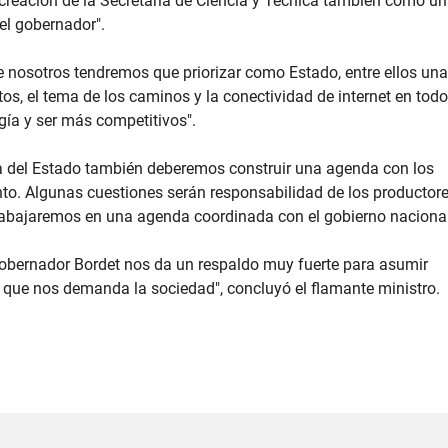
a creación de la Secretaría de Ciencia y Técnica también como u
el gobernador".
e nosotros tendremos que priorizar como Estado, entre ellos una
tos, el tema de los caminos y la conectividad de internet en todo
ogía y ser más competitivos".
 del Estado también deberemos construir una agenda con los
nto. Algunas cuestiones serán responsabilidad de los productore
trabajaremos en una agenda coordinada con el gobierno nacional
 gobernador Bordet nos da un respaldo muy fuerte para asumir
o que nos demanda la sociedad", concluyó el flamante ministro.