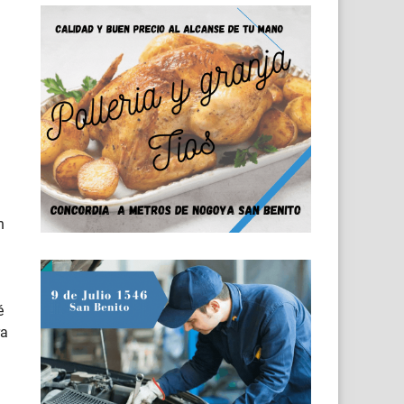
n
é
ra