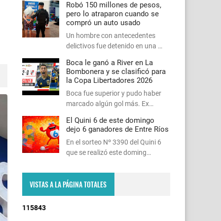
Robó 150 millones de pesos,
pero lo atraparon cuando se
compró un auto usado
Un hombre con antecedentes
delictivos fue detenido en una …
Boca le ganó a River en La
Bombonera y se clasificó para
la Copa Libertadores 2026
Boca fue superior y pudo haber
marcado algún gol más. Ex…
El Quini 6 de este domingo
dejo 6 ganadores de Entre Ríos
En el sorteo Nº 3390 del Quini 6
que se realizó este doming…
VISTAS A LA PÁGINA TOTALES
1
1
5
8
4
3