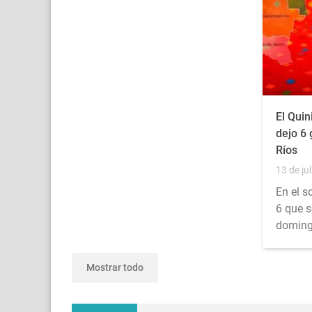
El Quin
dejo 6
Ríos
13 de jul
En el s
6 que s
doming
Mostrar todo