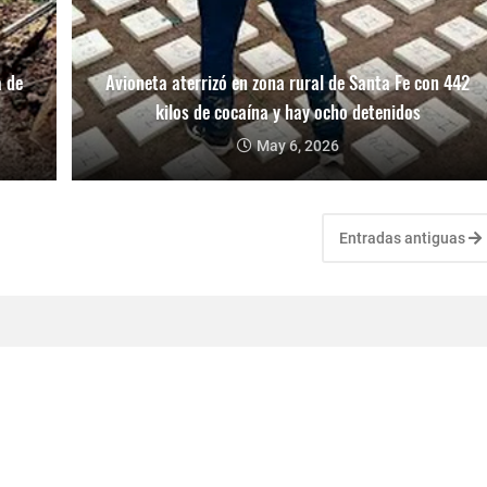
a de
Avioneta aterrizó en zona rural de Santa Fe con 442
kilos de cocaína y hay ocho detenidos
May 6, 2026
Entradas antiguas