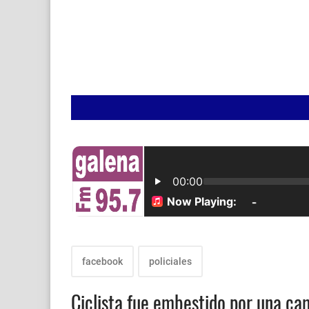
Lunes a 
facebook
policiales
Ciclista fue embestido por una ca