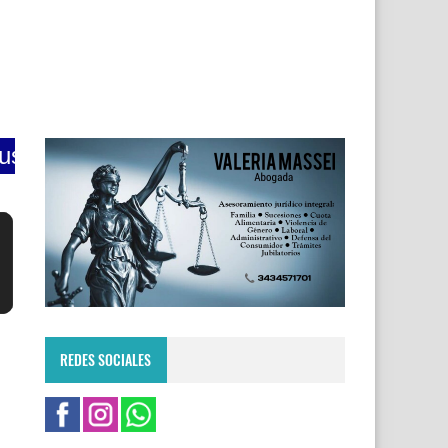
s 70s.......lunes a viernes de 9 a 12 la m
REDES SOCIALES