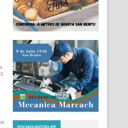
er
3.
ios
DESCARGA NUESTRA APP