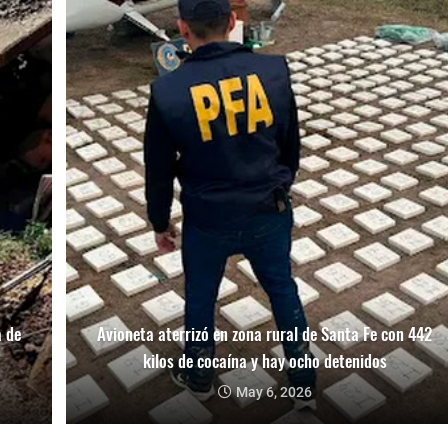
a de
Avioneta aterrizó en zona rural de Santa Fe con 442
kilos de cocaína y hay ocho detenidos
May 6, 2026