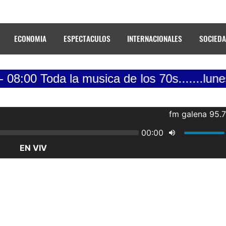
ECONOMIA
ESPECTACULOS
INTERNACIONALES
SOCIED
da la musica de los 70s.......lunes a viern