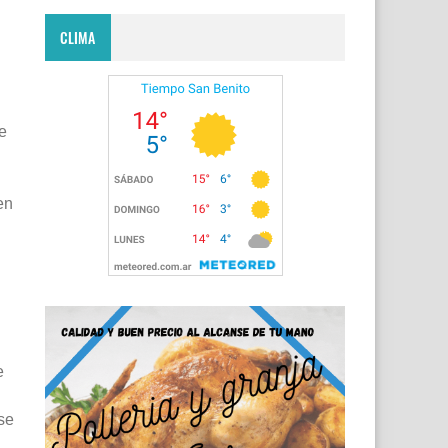
CLIMA
e
en
e
se